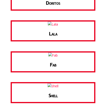
Doritos
Lala
Fab
Shell