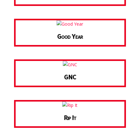
Good Year
GNC
Rip It